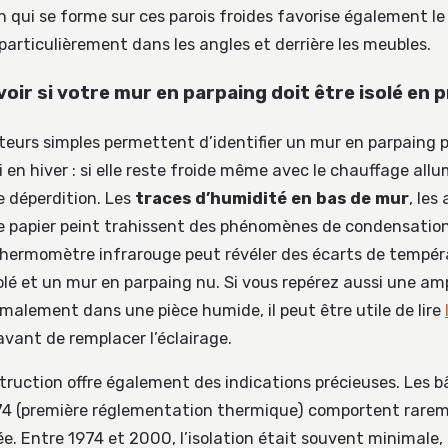
 qui se forme sur ces parois froides favorise également 
particulièrement dans les angles et derrière les meubles.
r si votre mur en parpaing doit être isolé en pr
ateurs simples permettent d’identifier un mur en parpaing 
 en hiver : si elle reste froide même avec le chauffage allu
e déperdition. Les
traces d’humidité en bas de mur
, les
 papier peint trahissent des phénomènes de condensation
 thermomètre infrarouge peut révéler des écarts de tempér
olé et un mur en parpaing nu. Si vous repérez aussi une am
malement dans une pièce humide, il peut être utile de lire
vant de remplacer l’éclairage.
truction offre également des indications précieuses. Les 
974 (première réglementation thermique) comportent rare
ée. Entre 1974 et 2000, l’isolation était souvent minimale,