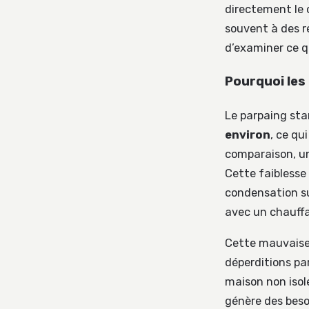
directement le 
souvent à des r
d’examiner ce qu
Pourquoi les 
Le parpaing st
environ
, ce qu
comparaison, un
Cette faiblesse
condensation su
avec un chauffa
Cette mauvaise
déperditions pa
maison non isol
génère des beso