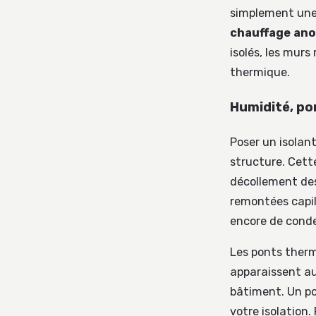
simplement une 
chauffage an
isolés, les mur
thermique.
Humidité, pon
Poser un isolan
structure. Cett
décollement des
remontées capill
encore de conde
Les ponts therm
apparaissent au
bâtiment. Un p
votre isolation.