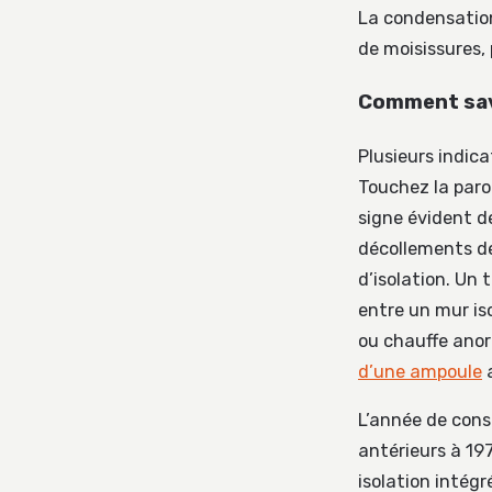
La condensation
de moisissures, 
Comment savoi
Plusieurs indic
Touchez la paroi
signe évident d
décollements de
d’isolation. Un
entre un mur is
ou chauffe anor
d’une ampoule
a
L’année de cons
antérieurs à 1
isolation intégr