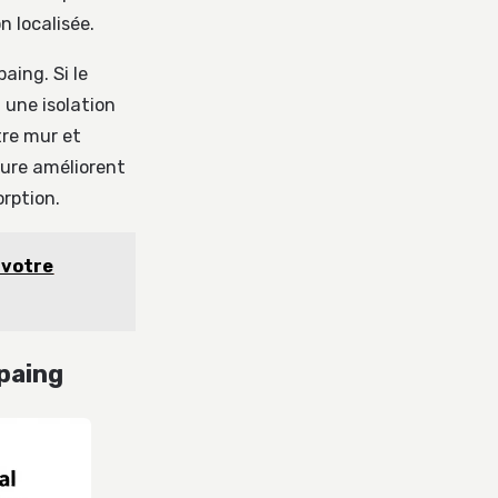
 localisée.
aing. Si le
 une isolation
tre mur et
ieure améliorent
orption.
 votre
paing