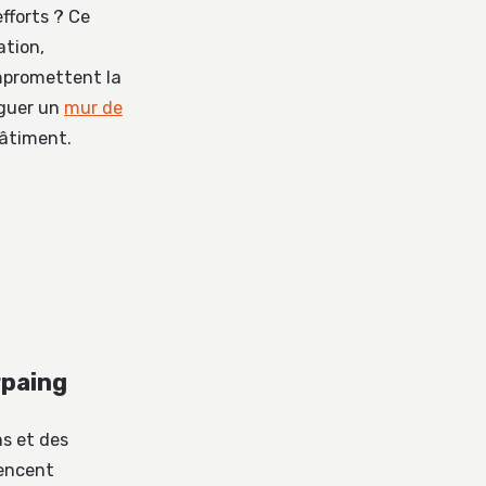
fforts ? Ce
ation,
ompromettent la
nguer un
mur de
bâtiment.
rpaing
s et des
uencent