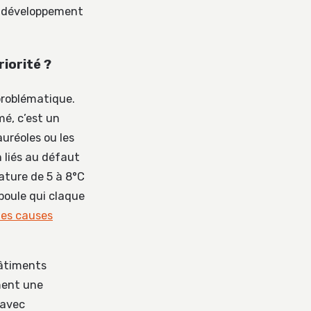
le développement
iorité ?
problématique.
mé, c’est un
 auréoles ou les
 liés au défaut
ature de 5 à 8°C
poule qui claque
les causes
bâtiments
ment une
 avec