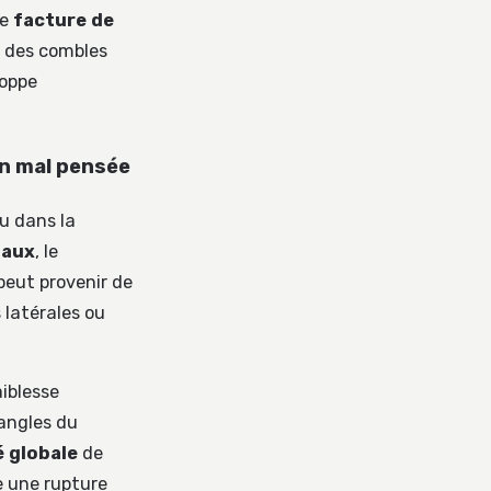
ne
facture de
 des combles
loppe
on mal pensée
u dans la
iaux
, le
peut provenir de
s latérales ou
iblesse
angles du
é globale
de
ée une rupture