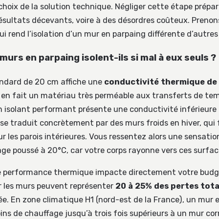
choix de la solution technique. Négliger cette étape prépa
ésultats décevants, voire à des désordres coûteux. Prenon
i rend l’isolation d’un mur en parpaing différente d’autres
murs en parpaing isolent-ils si mal à eux seuls ?
andard de 20 cm affiche une
conductivité thermique de 
i en fait un matériau très perméable aux transferts de te
 isolant performant présente une conductivité inférieure
 se traduit concrètement par des murs froids en hiver, qui 
r les parois intérieures. Vous ressentez alors une sensati
ge poussé à 20°C, car votre corps rayonne vers ces surfac
 performance thermique impacte directement votre budge
r les murs peuvent représenter
20 à 25% des pertes tota
ée. En zone climatique H1 (nord-est de la France), un mur 
ins de chauffage jusqu’à trois fois supérieurs à un mur cor