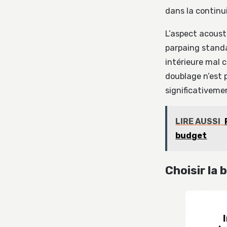
dans la continu
L’aspect acousti
parpaing standa
intérieure mal 
doublage n’est p
significativeme
LIRE AUSSI
budget
Choisir la