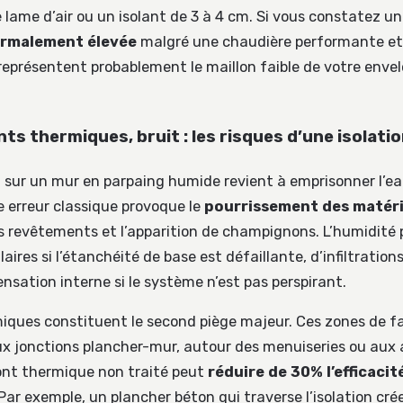
lame d’air ou un isolant de 3 à 4 cm. Si vous constatez u
ormalement élevée
malgré une chaudière performante et
s représentent probablement le maillon faible de votre enve
ts thermiques, bruit : les risques d’une isolati
t sur un mur en parpaing humide revient à emprisonner l’ea
e erreur classique provoque le
pourrissement des matér
 revêtements et l’apparition de champignons. L’humidité 
aires si l’étanchéité de base est défaillante, d’infiltration
nsation interne si le système n’est pas perspirant.
iques constituent le second piège majeur. Ces zones de fa
x jonctions plancher-mur, autour des menuiseries ou aux 
ont thermique non traité peut
réduire de 30% l’efficacit
 Par exemple, un plancher béton qui traverse l’isolation cr