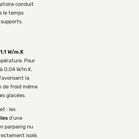
ratoire conduit
s le temps
 supports.
1,1 W/m.K
mpérature. Pour
 à 0,04 W/m.K.
favorisent la
on de froid même
es glacées.
t : les
les
d’une
en parpaing nu
rectement isolé.