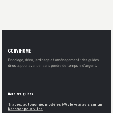
complet pour
thermostatique
rénover et
de radiateur : 3
protéger votre
tours de filasse et
carène
5 étapes pour
réussir
CONVIHOME
Bricolage, déco, jardinage et aménagement : des guides
directs pour avancer sans perdre de temps ni d'argent.
Derniers guides
Traces, autonomie, modèles WV : le vrai avis sur un
Kärcher pour vitre