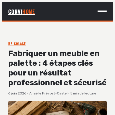
CONVI
HOME
MAISON
BRICOLAGE
BRICOLAGE
Fabriquer un meuble en
DÉCO
palette : 4 étapes clés
JARDINAGE
pour un résultat
professionnel et sécurisé
6 juin 2026
·
Anaëlle Prévost-Castel
·
5 min de lecture