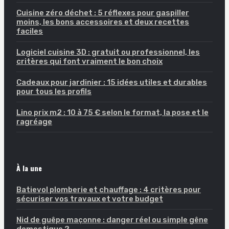
Cuisine zéro déchet : 5 réflexes pour gaspiller
moins, les bons accessoires et deux recettes
faciles
Logiciel cuisine 3D : gratuit ou professionnel, les
critères qui font vraiment le bon choix
Cadeaux pour jardinier : 15 idées utiles et durables
pour tous les profils
Lino prix m2 : 10 à 75 € selon le format, la pose et le
ragréage
À la une
Batievol plomberie et chauffage : 4 critères pour
sécuriser vos travaux et votre budget
Nid de guêpe maçonne : danger réel ou simple gêne