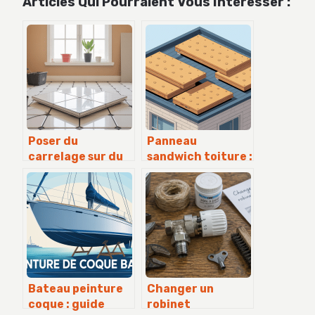
Articles Qui Pourraient Vous Intéresser :
Poser du
Panneau
carrelage sur du
sandwich toiture :
carrelage
le guide pour bien
inconvénients : ce
choisir et poser
qu’il faut
vraiment savoir
Bateau peinture
Changer un
coque : guide
robinet