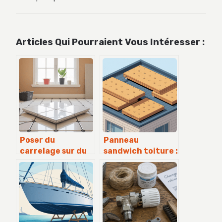
Articles Qui Pourraient Vous Intéresser :
Poser du
Panneau
carrelage sur du
sandwich toiture :
carrelage
le guide pour bien
inconvénients : ce
choisir et poser
qu’il faut
vraiment savoir