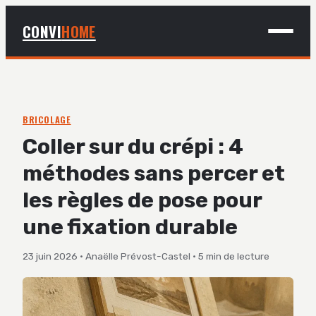
CONVI
HOME
MAISON
BRICOLAGE
BRICOLAGE
Coller sur du crépi : 4
DÉCO
méthodes sans percer et
JARDINAGE
les règles de pose pour
une fixation durable
23 juin 2026
·
Anaëlle Prévost-Castel
·
5 min de lecture