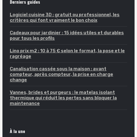
Derniers guides
Logiciel cuisine 3D : gratuit ou professionnel, les
critères qui font vraiment le bon choix
Cadeaux pour jardinier : 15 idées utiles et durables
pour tous les profils
Lino prix m2 : 10 à 75 € selon le format, la pose et le
ragréage
Canalisation cassée sous la maison : avant
compteur, après compteur, la prise en charge
change
Vannes, brides et purgeurs : le matelas isolant
thermique qui réduit les pertes sans bloquer la
maintenance
À la une