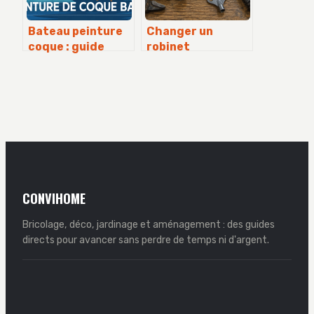
Bateau peinture
Changer un
coque : guide
robinet
complet pour
thermostatique
rénover et
de radiateur : 3
protéger votre
tours de filasse et
carène
5 étapes pour
réussir
CONVIHOME
Bricolage, déco, jardinage et aménagement : des guides
directs pour avancer sans perdre de temps ni d'argent.