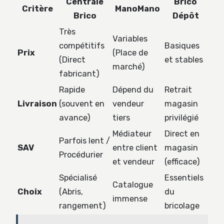
Centrale
Brico
Critère
ManoMano
Brico
Dépôt
Très
Variables
compétitifs
Basiques
Prix
(Place de
(Direct
et stables
marché)
fabricant)
Rapide
Dépend du
Retrait
Livraison
(souvent en
vendeur
magasin
avance)
tiers
privilégié
Médiateur
Direct en
Parfois lent /
SAV
entre client
magasin
Procédurier
et vendeur
(efficace)
Spécialisé
Essentiels
Catalogue
Choix
(Abris,
du
immense
rangement)
bricolage