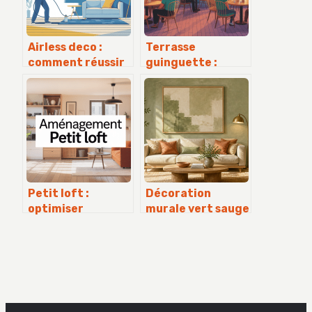
Airless deco :
Terrasse
comment réussir
guinguette :
ses peintures
créer un lieu
comme un pro
convivial et
chaleureux qui
cartonne
Petit loft :
Décoration
optimiser
murale vert sauge
l’espace, la
: 3 erreurs de
lumière et le style
lumière qui
ruinent votre
ambiance zen