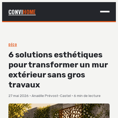
CONVI
HOME
MAISON
BRICOLAGE
DÉCO
6 solutions esthétiques
DÉCO
pour transformer un mur
JARDINAGE
extérieur sans gros
travaux
27 mai 2026
·
Anaëlle Prévost-Castel
·
6 min de lecture