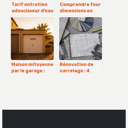
Tarif entretien
Comprendre four
adoucisseur d’eau
dimensions en
: combien prévoir
profondeur sans
et comment
se perdre dans le
payer le juste prix
jargon
Maison mitoyenne
Rénovation de
par le garage :
carrelage : 4
entre économies
étapes clés et 10
de construction
ans de garantie
et risques
pour un sol
acoustiques
durable