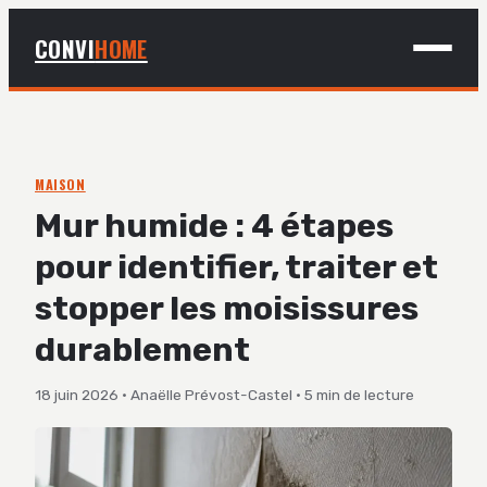
CONVI
HOME
MAISON
BRICOLAGE
MAISON
Mur humide : 4 étapes
DÉCO
pour identifier, traiter et
JARDINAGE
stopper les moisissures
durablement
18 juin 2026
·
Anaëlle Prévost-Castel
·
5 min de lecture