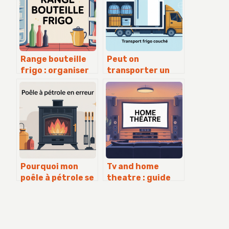
Range bouteille
Peut on
frigo : organiser
transporter un
et gagner de la
frigo couché sans
place sans effort
l’abîmer
Pourquoi mon
Tv and home
poêle à pétrole se
theatre : guide
met en erreur :
complet pour bien
causes et
choisir et
solutions
installer