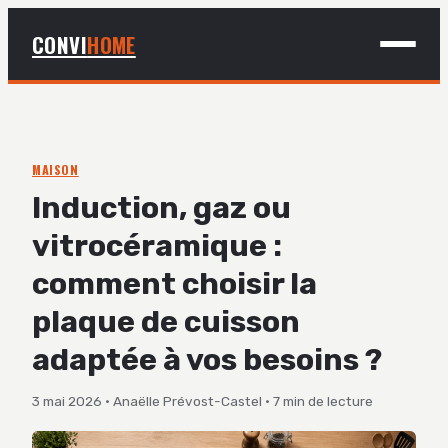
CONVI
HOME
MAISON
BRICOLAGE
MAISON
Induction, gaz ou
DÉCO
vitrocéramique :
JARDINAGE
comment choisir la
plaque de cuisson
adaptée à vos besoins ?
3 mai 2026
·
Anaëlle Prévost-Castel
·
7 min de lecture