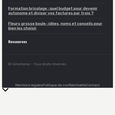
Formation bricolage : quel budget pour devenir
autonome et diviser vos factures par trois ?
Fleurs grosse boule : idées, noms et conseils pour
bien les choisir
Ressources
© ConviHome — Tous droits réservés.
Mentions légales
Politique de confidentialité
Contact
Retour
en
haut