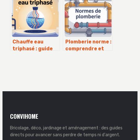
ce bus série
Chauffe eau
Plomberie norme :
triphasé : guide
comprendre et
complet pour bien
appliquer les
choisir et
règles
installer
essentielles
CONVIHOME
Bricolage, déco, jardinage et aménagement : des guides
directs pour avancer sans perdre de temps ni d'argent.