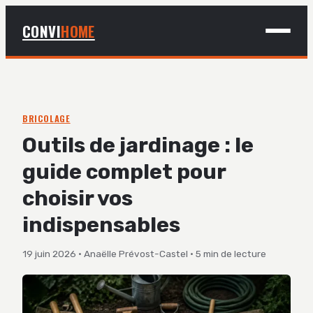
CONVI
HOME
MAISON
BRICOLAGE
BRICOLAGE
Outils de jardinage : le
DÉCO
guide complet pour
JARDINAGE
choisir vos
indispensables
19 juin 2026
·
Anaëlle Prévost-Castel
·
5 min de lecture