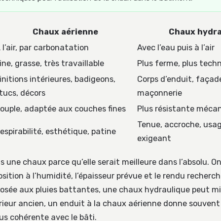
Chaux aérienne
Chaux hydra
 l’air, par carbonatation
Avec l’eau puis à l’air
ine, grasse, très travaillable
Plus ferme, plus tech
initions intérieures, badigeons,
Corps d’enduit, façad
tucs, décors
maçonnerie
ouple, adaptée aux couches fines
Plus résistante méc
Tenue, accroche, usag
espirabilité, esthétique, patine
exigeant
s une chaux parce qu’elle serait meilleure dans l’absolu. On
position à l’humidité, l’épaisseur prévue et le rendu recherc
osée aux pluies battantes, une chaux hydraulique peut mi
rieur ancien, un enduit à la chaux aérienne donne souvent 
us cohérente avec le bâti.