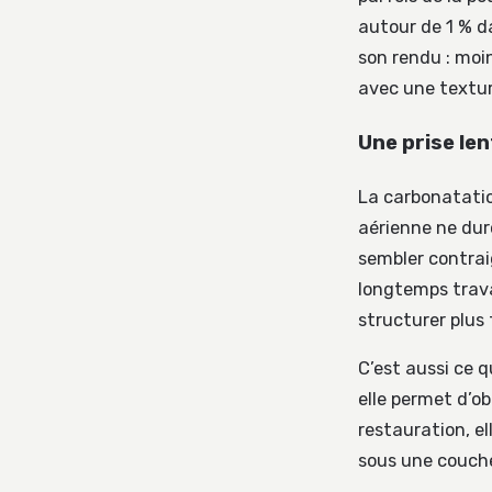
autour de 1 % d
son rendu : moi
avec une textur
Une prise len
La carbonatati
aérienne ne durc
sembler contrai
longtemps travail
structurer plus 
C’est aussi ce q
elle permet d’o
restauration, e
sous une couche