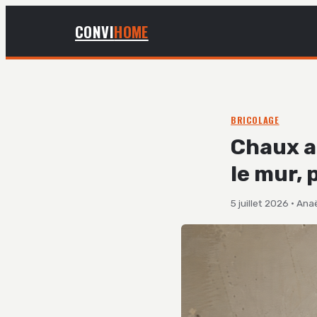
CONVI
HOME
BRICOLAGE
Chaux aé
le mur, 
5 juillet 2026
·
Anaë