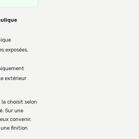
ulique
nique
es exposées,
aniquement
e extérieur
 la choisit selon
hé. Sur une
eux convenir.
une finition