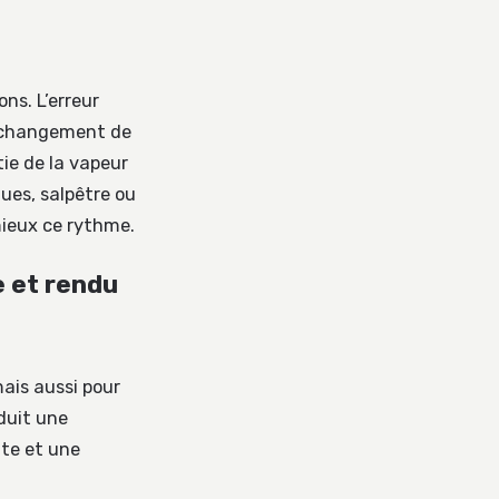
ns. L’erreur
n changement de
ie de la vapeur
ues, salpêtre ou
mieux ce rythme.
e et rendu
mais aussi pour
oduit une
ate et une