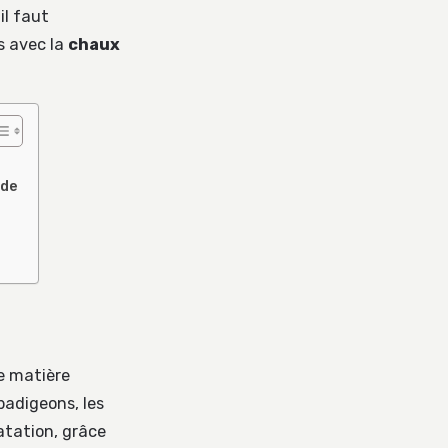
il faut
s avec la
chaux
ode
ne matière
 badigeons, les
natation, grâce