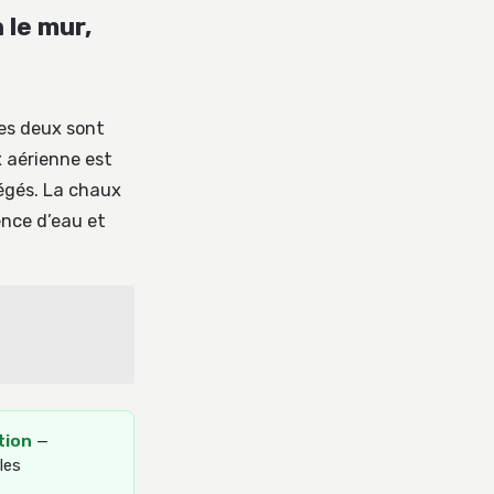
 le mur,
es deux sont
 aérienne est
otégés. La chaux
nce d’eau et
tion
—
les