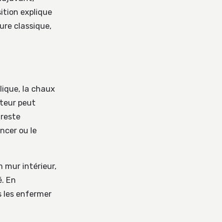
ition explique
ure classique,
ique, la chaux
nteur peut
 reste
ancer ou le
n mur intérieur,
é. En
 les enfermer