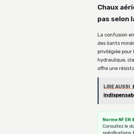
Chaux aérie
pas selon 
La confusion en
des liants miné
privilégiée pour
hydraulique, cl
offre une résis
LIRE AUSSI
indispensab
Norme NF EN 4
Consultez le do
spécifications 