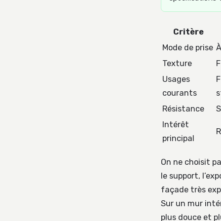
Critère
Mode de prise
À
Texture
F
Usages
F
courants
s
Résistance
S
Intérêt
R
principal
On ne choisit pa
le support, l’ex
façade très exp
Sur un mur inté
plus douce et pl